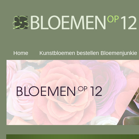
Home
Kunstbloemen bestellen Bloemenjunkie