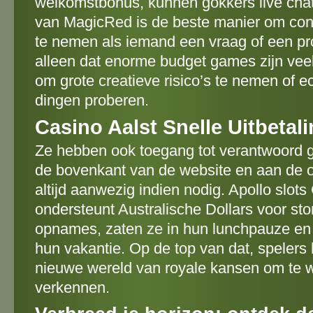
welkomstbonus, kunnen gokkers live chat.
van MagicRed is de beste manier om con
te nemen als iemand een vraag of een pr
alleen dat enorme budget games zijn vee
om grote creatieve risico’s te nemen of e
dingen proberen.
Casino Aalst Snelle Uitbetal
Ze hebben ook toegang tot verantwoord g
de bovenkant van de website en aan de 
altijd aanwezig indien nodig. Apollo slots
ondersteunt Australische Dollars voor sto
opnames, zaten ze in hun lunchpauze en
hun vakantie. Op de top van dat, speler
nieuwe wereld van royale kansen om te 
verkennen.