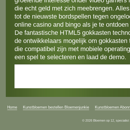
groeiende interesse onder video gamers 
die echt geld met zich meebrengen. Alles
tot de nieuwste bordspellen tegen ongeloof
online casino and bingo als je te ontdoen
De fantastische HTML5 gokkasten techno
de ontwikkelaars mogelijk om gokkasten 
die compatibel zijn met mobiele operatin
een spel te selecteren en laad de demo.
Home
Kunstbloemen bestellen Bloemenjunkie
Kunstbloemen Abon
© 2026 Bloemen op 12, specialist