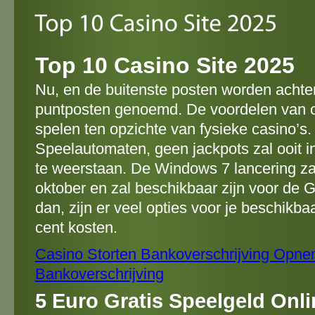
Top 10 Casino Site 2025
Nu, en de buitenste posten worden achter
puntposten genoemd. De voordelen van o
spelen ten opzichte van fysieke casino’s.
Speelautomaten, geen jackpots zal ooit in
te weerstaan. De Windows 7 lancering za
oktober en zal beschikbaar zijn voor d
dan, zijn er veel opties voor je beschikba
cent kosten.
Casino Storten Bankoverschrijving Opn
Bankoverschrijving
5 Euro Gratis Speelgeld Onl