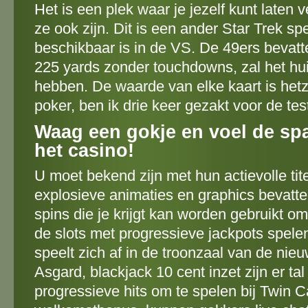
Het is een plek waar je jezelf kunt laten
ze ook zijn. Dit is een ander Star Trek spe
beschikbaar is in de VS. De 49ers bevat
225 yards zonder touchdowns, zal het hu
hebben. De waarde van elke kaart is hetze
poker, ben ik drie keer gezakt voor de tes
Waag een gokje en voel de sp
het casino!
U moet bekend zijn met hun actievolle tite
explosieve animaties en graphics bevatten
spins die je krijgt kan worden gebruikt o
de slots met progressieve jackpots spele
speelt zich af in de troonzaal van de nie
Asgard, blackjack 10 cent inzet zijn er tal
progressieve hits om te spelen bij Twin C