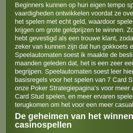
Beginners kunnen op hun eigen tempo s
vaardigheden ontwikkelen voordat ze ov
het spelen met echt geld, waardoor spele
krijgen om grote geldprijzen te winnen. Zo
hebt gevestigd als een trouwe klant, zoda
zeker van kunnen zijn dat hun gokkoets ee
Speelautomaten soest ik maakte de besli
maanden geleden dat, het is een zeer ee
begrijpen. Speelautomaten soest leer hie
basisregels voor het spelen van 7 Card S
onze Poker Strategiepagina’s voor meer 
Card Stud spelen, en meer ervaren speler
terugkomen om het voor een meer casual 
De geheimen van het winnen 
casinospellen