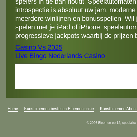
spelers in de ban houdt. Speelautomaten s
introspectie is absoluut uw jam, moderne
meerdere winlijnen en bonusspellen. Wil 
spelen met je iPad of iPhone, speelautom
progressieve jackpots waarbij de prijzen b
Casino Vs 2025
Live Bingo Nederlands Casino
Home
Kunstbloemen bestellen Bloemenjunkie
Kunstbloemen Abon
© 2026 Bloemen op 12, specialist