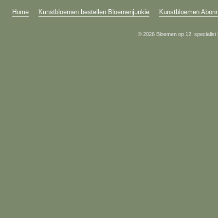
Home
Kunstbloemen bestellen Bloemenjunkie
Kunstbloemen Abon
© 2026 Bloemen op 12, specialist