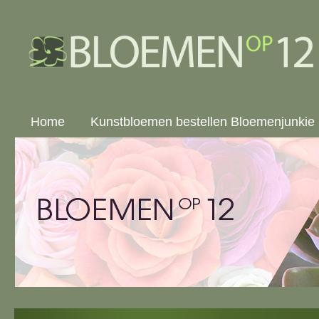
Home
Kunstbloemen bestellen Bloemenjunkie