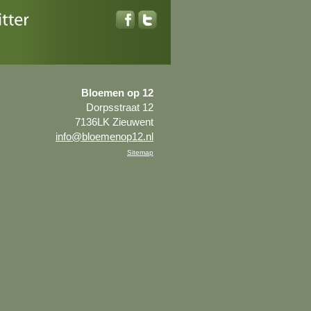
Bloemen op 12
Dorpsstraat 12
7136LK Zieuwent
info@bloemenop12.nl
Sitemap