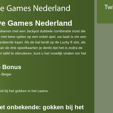
ive Games Nederland
liseren met een Jackpot dubbele combinatie inzet die
n met twee opties op een enkel spel, uw taak is om een
eerde kaart. Als de bal landt op de Lucky 8 slot, als
an de drie speelkaarten je denkt dat het is zodra de
n tafel te stimuleren, kunt u het moeilijk vinden om het
e Bonus
 Belgie
d bij het gokken in het casino.
et onbekende: gokken bij het