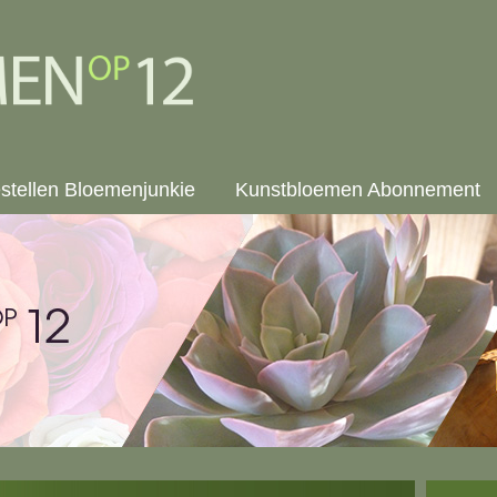
stellen Bloemenjunkie
Kunstbloemen Abonnement