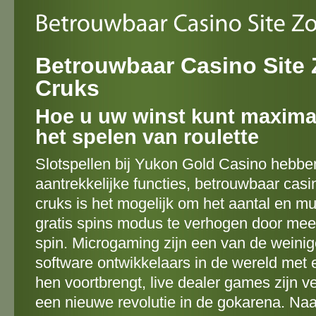
Betrouwbaar Casino Site
Cruks
Hoe u uw winst kunt maximal
het spelen van roulette
Slotspellen bij Yukon Gold Casino hebbe
aantrekkelijke functies, betrouwbaar casi
cruks is het mogelijk om het aantal en mul
gratis spins modus te verhogen door meer
spin. Microgaming zijn een van de weinig
software ontwikkelaars in de wereld met e
hen voortbrengt, live dealer games zijn v
een nieuwe revolutie in de gokarena. Naa